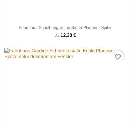
Feenhaus-Scheibengardine Santa Plauener Spitze
12,30 €
Ab
favorite_border