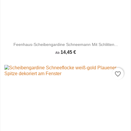
Feenhaus-Scheibengardine Schneemann Mit Schlitten...
14,45 €
Ab
favorite_border