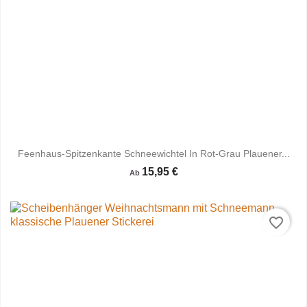
Feenhaus-Spitzenkante Schneewichtel In Rot-Grau Plauener...
15,95 €
Ab
favorite_border