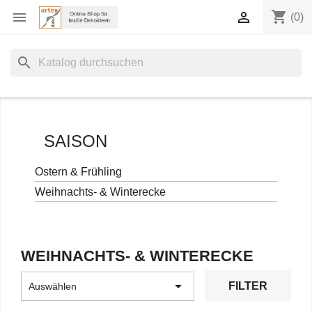
shopping_cart


(0)
search
SAISON
Ostern & Frühling
Weihnachts- & Winterecke
WEIHNACHTS- & WINTERECKE

FILTER
Auswählen