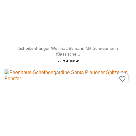
Scheibenhänger Weihnachtsmann Mit Schneemann
Klassische...
24,55 €
Ab
favorite_border