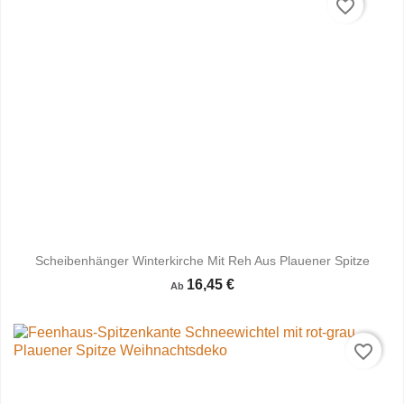
favorite_border
Scheibenhänger Winterkirche Mit Reh Aus Plauener Spitze
16,45 €
Ab
favorite_border