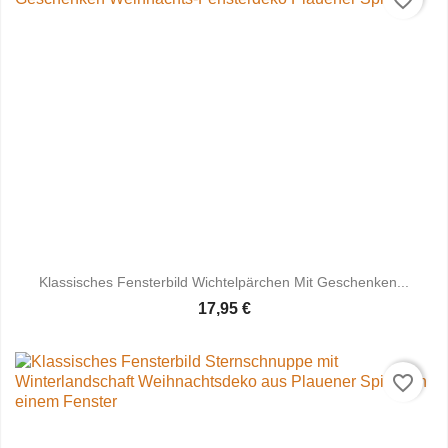
favorite_border
Klassisches Fensterbild Wichtelpärchen Mit Geschenken...
17,95 €
favorite_border