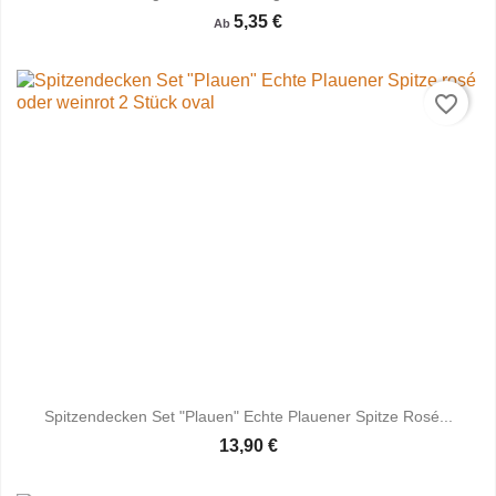
5,35 €
Ab
favorite_border
Spitzendecken Set "Plauen" Echte Plauener Spitze Rosé...
13,90 €