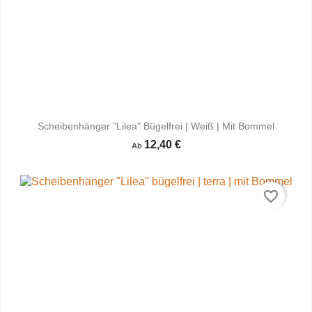
Scheibenhänger "Lilea" Bügelfrei | Weiß | Mit Bommel
12,40 €
Ab
favorite_border