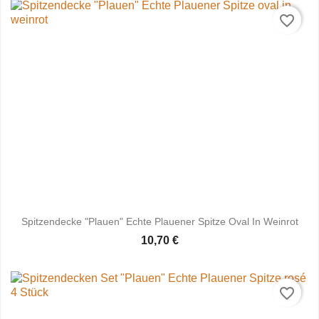
favorite_border
Spitzendecke "Plauen" Echte Plauener Spitze Oval In Weinrot
10,70 €
favorite_border