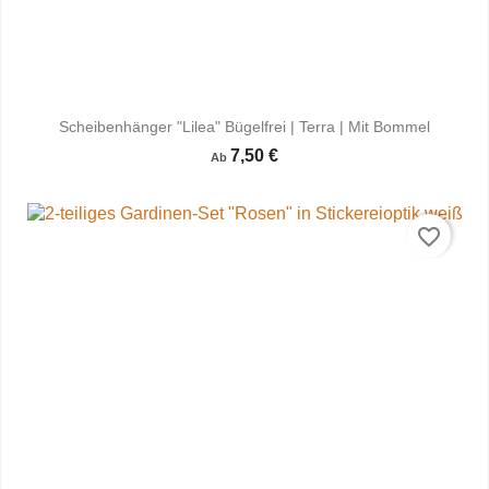
Scheibenhänger "Lilea" Bügelfrei | Terra | Mit Bommel
7,50 €
Ab
favorite_border