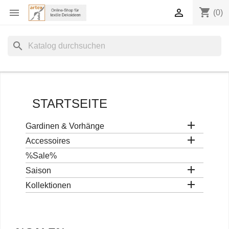
shopping_cart


(0)
search
STARTSEITE

Gardinen & Vorhänge

Accessoires
%Sale%

Saison

Kollektionen