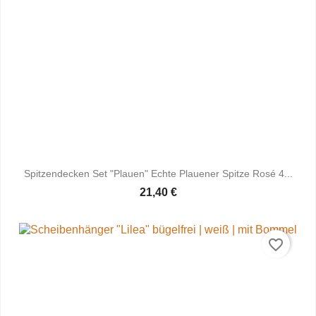
Spitzendecken Set "Plauen" Echte Plauener Spitze Rosé 4...
21,40 €
favorite_border