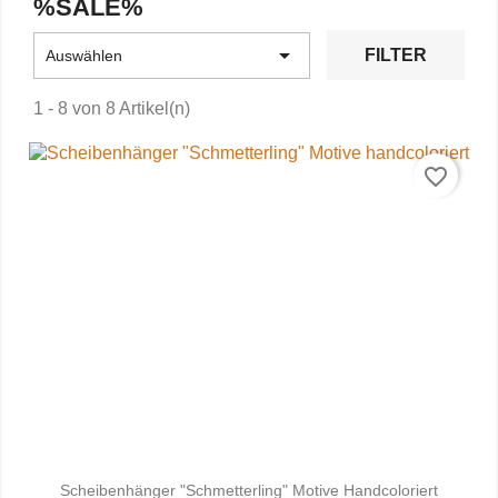
%SALE%

FILTER
Auswählen
1 - 8 von 8 Artikel(n)
favorite_border
Scheibenhänger "Schmetterling" Motive Handcoloriert