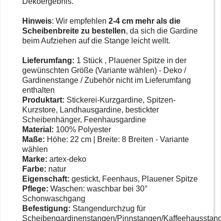
Dekoergebnis.
Hinweis
: Wir empfehlen
2-4 cm mehr als die
Scheibenbreite zu bestellen
, da sich die Gardine
beim Aufziehen auf die Stange leicht wellt.
Lieferumfang:
1 Stück , Plauener Spitze in der
gewünschten Größe (Variante wählen) - Deko /
Gardinenstange / Zubehör nicht im Lieferumfang
enthalten
Produktart:
Stickerei-Kurzgardine, Spitzen-
Kurzstore, Landhausgardine, bestickter
Scheibenhänger, Feenhausgardine
Material:
100% Polyester
Maße:
Höhe: 22 cm | Breite: 8 Breiten - Variante
wählen
Marke:
artex-deko
Farbe:
natur
Eigenschaft:
gestickt, Feenhaus, Plauener Spitze
Pflege:
Waschen: waschbar bei 30°
Schonwaschgang
Befestigung:
Stangendurchzug für
Scheibengardinenstangen/Pinnstangen/Kaffeehausstan