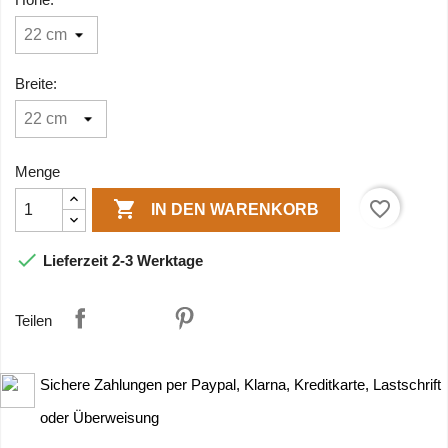
Breite:
Menge

favorite_border
IN DEN WARENKORB

Lieferzeit 2-3 Werktage
Teilen
Sichere Zahlungen per Paypal, Klarna, Kreditkarte, Lastschrift
oder Überweisung