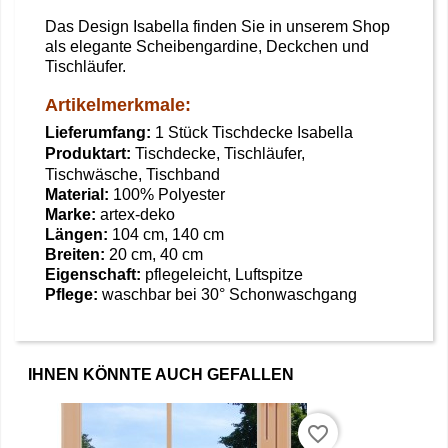
Das Design Isabella finden Sie in unserem Shop
als elegante Scheibengardine, Deckchen und
Tischläufer.
Artikelmerkmale:
Lieferumfang:
1 Stück Tischdecke Isabella
Produktart:
Tischdecke,
Tischläufer
,
Tischwäsche, Tischband
Material:
100% Polyester
Marke:
artex-deko
Längen:
104 cm, 140 cm
Breiten:
20 cm, 40 cm
Eigenschaft:
pflegeleicht, Luftspitze
Pflege:
waschbar bei 30° Schonwaschgang
IHNEN KÖNNTE AUCH GEFALLEN
favorite_border