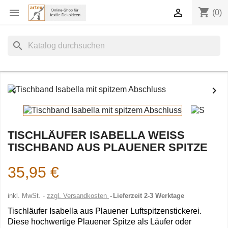
shopping_cart


(0)
search


TISCHLÄUFER ISABELLA WEISS T
ISCHBAND AUS PLAUENER SPITZE
35,95 €
inkl. MwSt.
zzgl. Versandkosten
Lieferzeit 2-3 Werktage
Tischläufer Isabella aus Plauener Luftspitzenstickerei.
Diese hochwertige Plauener Spitze als Läufer oder