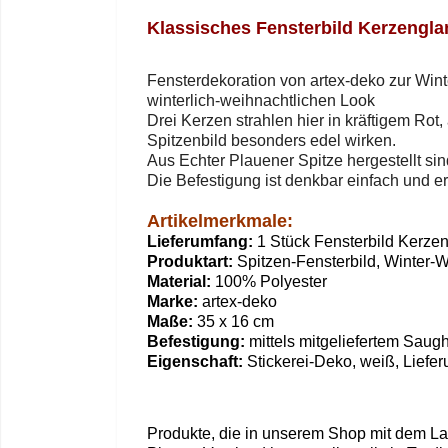
Klassisches Fensterbild Kerzengla
Fensterdekoration von artex-deko zur Win
winterlich-weihnachtlichen Look
Drei Kerzen strahlen hier in kräftigem R
Spitzenbild besonders edel wirken.
Aus Echter Plauener Spitze hergestellt si
Die Befestigung ist denkbar einfach und er
Artikelmerkmale:
Lieferumfang:
1 Stück Fensterbild Kerze
Produktart:
Spitzen-Fensterbild, Winter-
Material:
100% Polyester
Marke:
artex-deko
Maße:
35
x 16 cm
Befestigung:
mittels mitgeliefertem Sau
Eigenschaft:
Stickerei-Deko, weiß, Liefe
Produkte, die in unserem Shop mit dem La