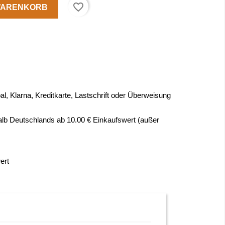
favorite_border
 WARENKORB
l, Klarna, Kreditkarte, Lastschrift oder Überweisung
alb Deutschlands ab 10.00 € Einkaufswert (außer
ert