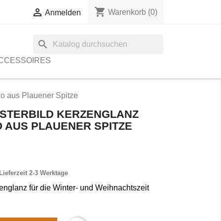
shopping_cart

Warenkorb
(0)
Anmelden
search
CCESSOIRES
o aus Plauener Spitze
NSTERBILD KERZENGLANZ
 AUS PLAUENER SPITZE
Lieferzeit 2-3 Werktage
englanz für die Winter- und Weihnachtszeit