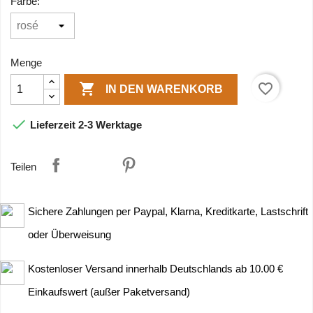
Farbe:
Menge

favorite_border
IN DEN WARENKORB

Lieferzeit 2-3 Werktage
Teilen
Sichere Zahlungen per Paypal, Klarna, Kreditkarte, Lastschrift
oder Überweisung
Kostenloser Versand innerhalb Deutschlands ab 10.00 €
Einkaufswert (außer Paketversand)