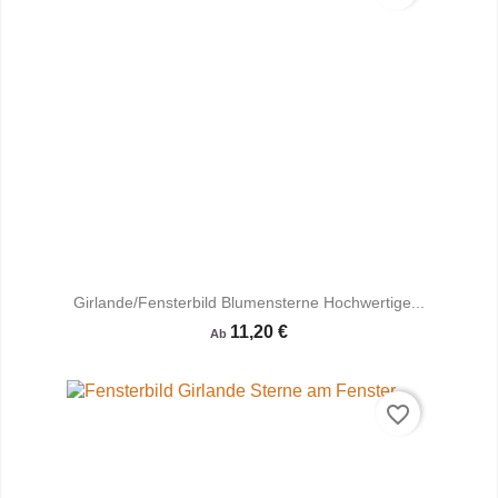
Girlande/Fensterbild Blumensterne Hochwertige...
11,20 €
Ab
favorite_border