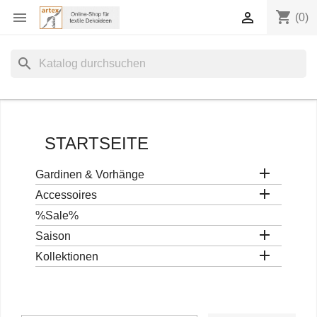
shopping_cart


(0)
search
STARTSEITE

Gardinen & Vorhänge

Accessoires
%Sale%

Saison

Kollektionen