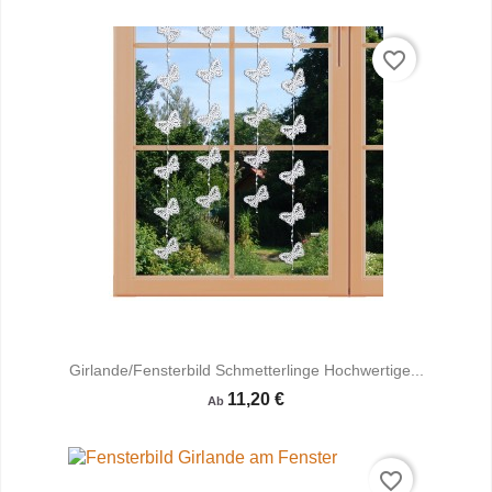
favorite_border
Girlande/Fensterbild Schmetterlinge Hochwertige...
11,20 €
Ab
favorite_border