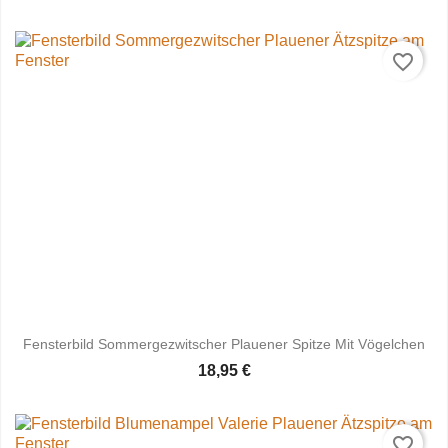
favorite_border
Fensterbild Sommergezwitscher Plauener Spitze Mit Vögelchen
18,95 €
favorite_border