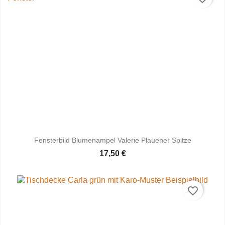
Fensterbild Blumenampel Valerie Plauener Spitze
17,50 €
favorite_border