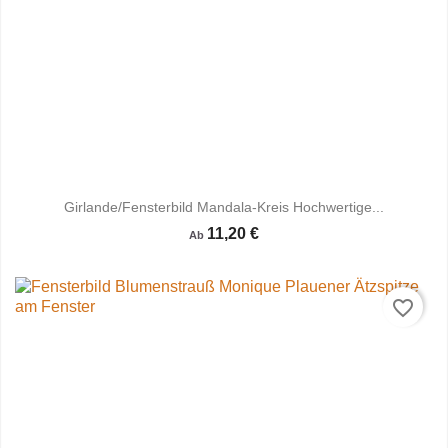
Girlande/Fensterbild Mandala-Kreis Hochwertige...
11,20 €
Ab
favorite_border