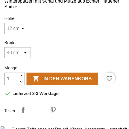
Winterspatzen mit Schal und Mütze aus Echter Plauener
Spitze.
Höhe:
Breite:
Menge

favorite_border
IN DEN WARENKORB

Lieferzeit 2-3 Werktage
Teilen