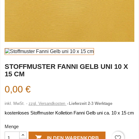
STOFFMUSTER FANNI GELB UNI 10 X
15 CM
0,00 €
inkl. MwSt.
zzgl. Versandkosten
Lieferzeit 2-3 Werktage
kostenloses Stoffmuster Kolletion Fanni Gelb uni ca. 10 x 15 cm
Menge

favorite_border
IN DEN WARENKORB