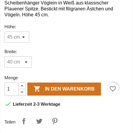
Scheibenhänger Vöglein in Weiß aus klassischer
Plauener Spitze. Bestickt mit filigranen Ästchen und
Vögeln. Höhe 45 cm.
Höhe:
Breite:
Menge

favorite_border
IN DEN WARENKORB

Lieferzeit 2-3 Werktage
Teilen