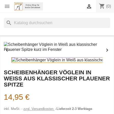
shopping_cart


(0)
search


SCHEIBENHÄNGER VÖGLEIN IN
WEISS AUS KLASSISCHER PLAUENER S
PITZE
14,95 €
inkl. MwSt.
zzgl. Versandkosten
Lieferzeit 2-3 Werktage