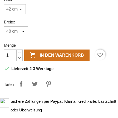
Breite:
Menge

favorite_border
IN DEN WARENKORB

Lieferzeit 2-3 Werktage
Teilen
Sichere Zahlungen per Paypal, Klarna, Kreditkarte, Lastschrift
oder Überweisung