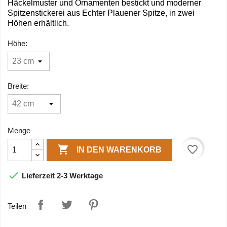
Häckelmuster und Ornamenten bestickt und moderner
Spitzenstickerei aus Echter Plauener Spitze, in zwei
Höhen erhältlich.
Höhe:
Breite:
Menge

favorite_border
IN DEN WARENKORB

Lieferzeit 2-3 Werktage
Teilen