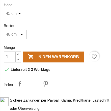
Höhe:
Breite:
Menge

favorite_border
IN DEN WARENKORB

Lieferzeit 2-3 Werktage
Teilen
Sichere Zahlungen per Paypal, Klarna, Kreditkarte, Lastschrift
oder Überweisung