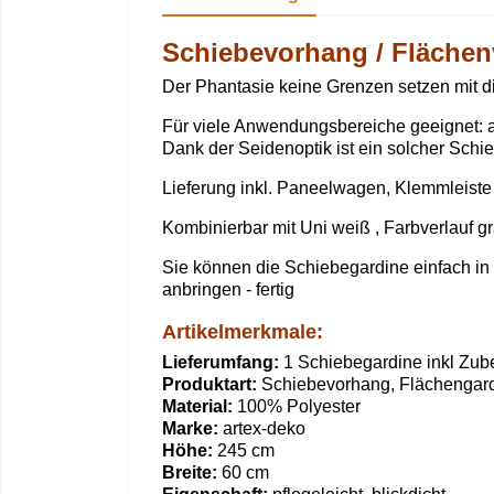
Schiebevorhang / Flächen
Der Phantasie keine Grenzen setzen mit d
Für viele Anwendungsbereiche geeignet: al
Dank der Seidenoptik ist ein solcher Sch
Lieferung inkl. Paneelwagen, Klemmleiste
Kombinierbar mit Uni weiß , Farbverlauf g
Sie können die Schiebegardine einfach i
anbringen - fertig
Artikelmerkmale:
Lieferumfang:
1 Schiebegardine inkl Zube
Produktart:
Schiebevorhang, Flächengard
Material:
100% Polyester
Marke:
artex-deko
Höhe:
245 cm
Breite:
60 cm