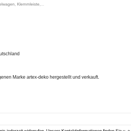
elwagen, Klemmleiste,...
u
utschland
enen Marke artex-deko hergestellt und verkauft.
is jederzeit widerrufen. Unsere Kontaktinformationen finden Sie u. a.