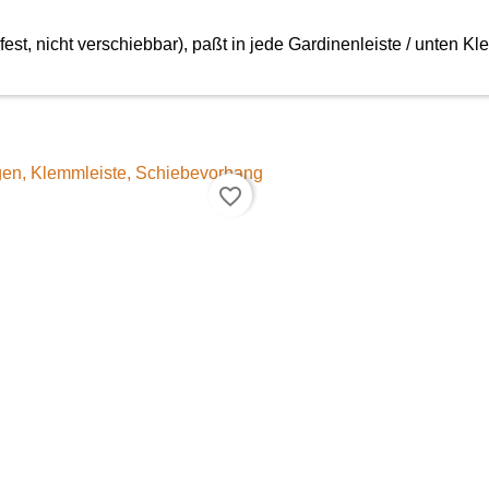
est, nicht verschiebbar), paßt in jede Gardinenleiste / unten
favorite_border