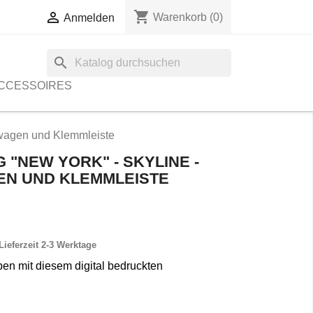
shopping_cart

Warenkorb
(0)
Anmelden
search
CCESSOIRES
lwagen und Klemmleiste
"NEW YORK" - SKYLINE -
EN UND KLEMMLEISTE
Lieferzeit 2-3 Werktage
en mit diesem digital bedruckten