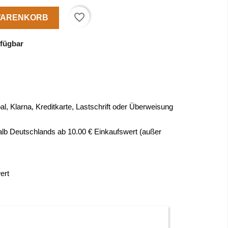
favorite_border
 WARENKORB
rfügbar
l, Klarna, Kreditkarte, Lastschrift oder Überweisung
alb Deutschlands ab 10.00 € Einkaufswert (außer
ert