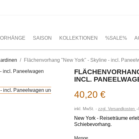
VORHÄNGE
SAISON
KOLLEKTIONEN
%SALE%
A
ardinen
Flächenvorhang "New York" - Skyline - incl. Panee
FLÄCHENVORHANG 
INCL. PANEELWAG
40,20 €
inkl. MwSt.
zzgl. Versandkosten
New York - Reiseträume erleb
Schiebevorhang.
Menge