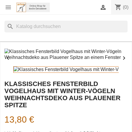
shopping_cart


(0)
search


KLASSISCHES FENSTERBILD
VOGELHAUS MIT WINTER-VÖGELN
WEIHNACHTSDEKO AUS PLAUENER
SPITZE
13,80 €