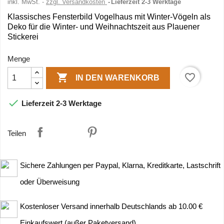
inkl. MwSt.
zzgl. Versandkosten
Lieferzeit 2-3 Werktage
Klassisches Fensterbild Vogelhaus mit Winter-Vögeln als
Deko für die Winter- und Weihnachtszeit aus Plauener
Stickerei
Menge

favorite_border
IN DEN WARENKORB

Lieferzeit 2-3 Werktage
Teilen
Sichere Zahlungen per Paypal, Klarna, Kreditkarte, Lastschrift
oder Überweisung
Kostenloser Versand innerhalb Deutschlands ab 10.00 €
Einkaufswert (außer Paketversand)